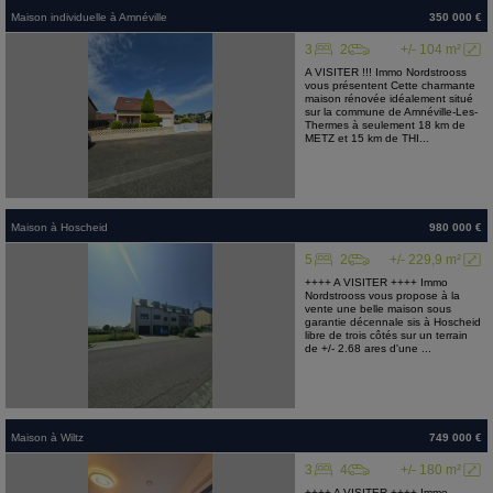
Maison individuelle
à
Amnéville
350 000 €
3
2
+/- 104 m²
A VISITER !!! Immo Nordstrooss
vous présentent Cette charmante
maison rénovée idéalement situé
sur la commune de Amnéville-Les-
Thermes à seulement 18 km de
METZ et 15 km de THI...
Maison
à
Hoscheid
980 000 €
5
2
+/- 229,9 m²
++++ A VISITER ++++ Immo
Nordstrooss vous propose à la
vente une belle maison sous
garantie décennale sis à Hoscheid
libre de trois côtés sur un terrain
de +/- 2.68 ares d'une ...
Maison
à
Wiltz
749 000 €
3
4
+/- 180 m²
++++ A VISITER ++++ Immo