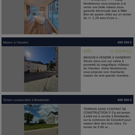
Nordstrooss vous propose à la
vente une belle maison sous
garantie décennale sise à Wiltz
libre de quatre côtés sur un terrain
de +/- 1.29 ares d'une s...
Maison
à
Vianden
450 000 €
4
+/- 120 m²
MAISON A VENDRE A VIANDEN!!!
Située dans une rue calme à
proximité du magnifique château
de Vianden. Immo Nordstrooss
vous propose une charmante
maison de trois grande chambre...
Terrain constructible
à
Breidweiler
498 000 €
TERRAIN SANS CONTRAT DE
CONSTRUCTION !!! Ce joli terrain
à bâtir est à vendre à Breidweiler,
sur la commune de Consdorf pour
maison libre des trois côtes. Ce
terrain de 6,86 ar...