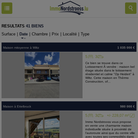
RESULTATS
41 BIENS
Surface
|
Date
|
Chambre
|
Prix
|
Localité
|
Type
Maison mitoyenne
à
Wiltz
1 035 000 €
5
3
Ce bien se trouve dans ce
Lotissement À vendre : maison bel
étage située dans le lotissement
résidentiel et calme "Op Heidert" à
Wiltz. Cette maison en Thérmo
Construction, of...
Maison
à
Ettelbruck
980 000 €
5
3
+/- 228,07 m²
Immo Nordstrooss vous propose
en vente une charmante maison
individuelle située à proximité de
l'autoroute ainsi que du centre ville
avec toutes ses commodités dans