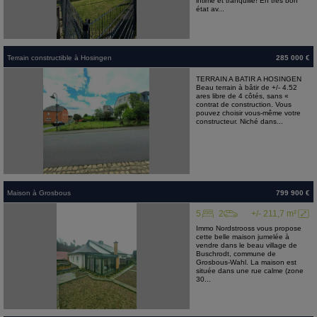
intime et tranquille! En très bon
état av...
Terrain constructible
à
Hosingen
285 000 €
TERRAIN A BATIR A HOSINGEN
Beau terrain à bâtir de +/- 4.52
ares libre de 4 côtés, sans «
contrat de construction. Vous
pouvez choisir vous-même votre
constructeur. Niché dans...
Maison
à
Grosbous
799 900 €
5
2
+/- 211,7 m²
Immo Nordstrooss vous propose
cette belle maison jumelée à
vendre dans le beau village de
Buschrodt, commune de
Grosbous-Wahl. La maison est
située dans une rue calme (zone
30...