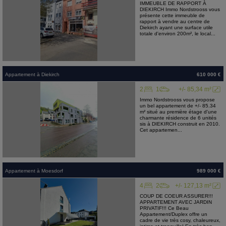
IMMEUBLE DE RAPPORT À
DIEKIRCH Immo Nordstrooss vous
présente cette immeuble de
rapport à vendre au centre de
Diekirch ayant une surface utile
totale d'environ 200m², le local...
Appartement
à
Diekirch
610 000 €
2
1
+/- 85,34 m²
Immo Nordstrooss vous propose
un bel appartement de +/- 85.34
m² situé au première étage d'une
charmante résidence de 6 unités
sis à DIEKIRCH construit en 2010.
Cet appartemen...
Appartement
à
Moesdorf
989 000 €
4
2
+/- 127,13 m²
COUP DE COEUR ASSURER!!!
APPARTEMENT AVEC JARDIN
PRIVATIF!!! Ce Beau
Appartement/Duplex offre un
cadre de vie très cosy, chaleureux,