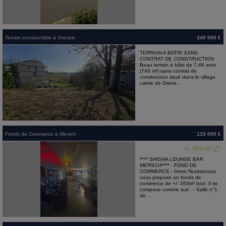
Terrain constructible
à
Grevels
340 000 €
TERRAIN A BATIR SANS
CONTRAT DE CONSTRUCTION
Beau terrain à bâtir de 7,46 ares
(746 m²) sans contrat de
construction situé dans le village
calme de Greve...
Fonds de Commerce
à
Mersch
115 000 €
+/- 350 m²
**** SHISHA LOUNGE BAR
MERSCH**** - FOND DE
COMMERCE - Immo Nordstrooss
vous propose un fonds de
commerce de +/- 350m² brut. Il se
compose comme suit : - Salle n°1
de ...