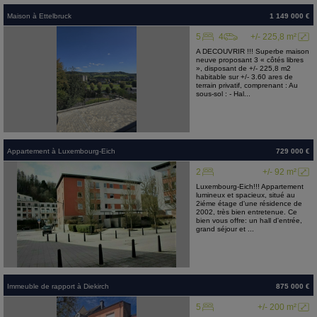
Maison
à
Ettelbruck
1 149 000 €
5
4
+/- 225,8 m²
A DECOUVRIR !!! Superbe maison
neuve proposant 3 « côtés libres
», disposant de +/- 225,8 m2
habitable sur +/- 3.60 ares de
terrain privatif, comprenant : Au
sous-sol : - Hal...
Appartement
à
Luxembourg-Eich
729 000 €
2
+/- 92 m²
Luxembourg-Eich!!! Appartement
lumineux et spacieux, situé au
2iéme étage d'une résidence de
2002, très bien entretenue. Ce
bien vous offre: un hall d'entrée,
grand séjour et ...
Immeuble de rapport
à
Diekirch
875 000 €
5
+/- 200 m²