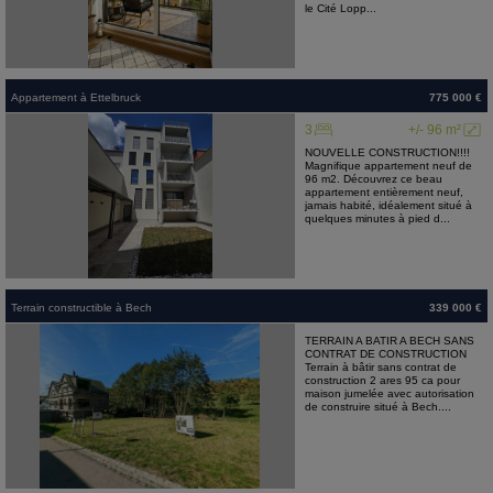
le Cité Lopp...
Appartement
à
Ettelbruck
775 000 €
3
+/- 96 m²
NOUVELLE CONSTRUCTION!!!!
Magnifique appartement neuf de
96 m2. Découvrez ce beau
appartement entièrement neuf,
jamais habité, idéalement situé à
quelques minutes à pied d...
Terrain constructible
à
Bech
339 000 €
TERRAIN A BATIR A BECH SANS
CONTRAT DE CONSTRUCTION
Terrain à bâtir sans contrat de
construction 2 ares 95 ca pour
maison jumelée avec autorisation
de construire situé à Bech....