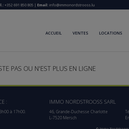
l.:
+352 691 850 805 |
Email:
info@immonordstrooss.lu
ACCUEIL
VENTES
LOCATIONS
STE PAS OU N'EST PLUS EN LIGNE
E :
IMMO NORDSTROOSS SARL
13h00 à 17h00.
46, Grande-Duchesse Charlotte
Té
L-7520 Mersch
E
© Immo Nordstrooss 