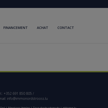
FINANCEMENT
ACHAT
CONTACT
l.: +352 691 850 805 /
mail:
info@immonordstrooss.lu
Sarl |
Mentions légales
| Tous droits réservés | atHome.lu