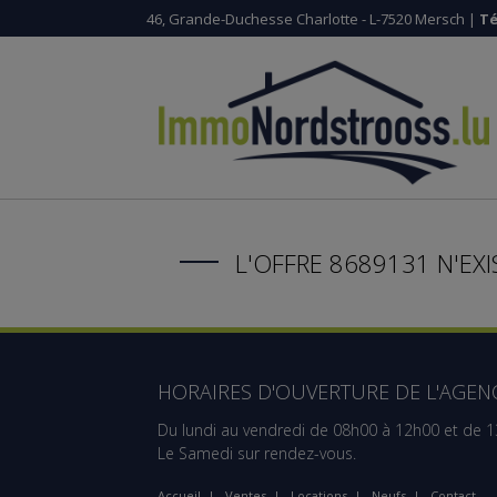
46, Grande-Duchesse Charlotte - L-7520 Mersch |
Té
L'OFFRE 8689131 N'EXI
HORAIRES D'OUVERTURE DE L'AGENC
Du lundi au vendredi de 08h00 à 12h00 et de 
Le Samedi sur rendez-vous.
Accueil
|
Ventes
|
Locations
|
Neufs
|
Contact