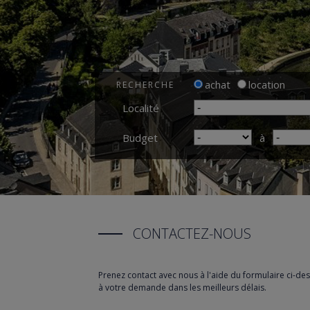
achat
location
RECHERCHE
Localité
Budget
à
CONTACTEZ-NOUS
Prenez contact avec nous à l'aide du formulaire ci-d
à votre demande dans les meilleurs délais.