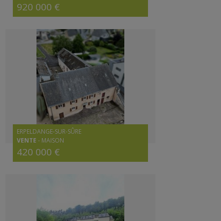
920 000 €
ERPELDANGE-SUR-SÛRE
VENTE
-
MAISON
420 000 €