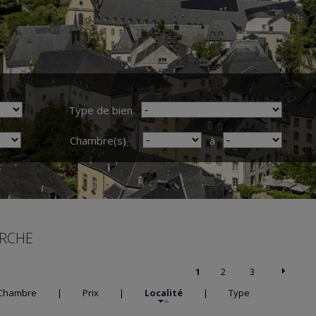
Type de bien
Chambre(s)
à
ERCHE
1
2
3
Chambre
|
Prix
|
Localité
|
Type