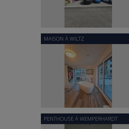
MAISON À
WILTZ
PENTHOUSE À
WEMPERHARDT