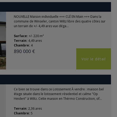
NOUVELLE Maison individuelle +++ CLÉ EN Main +++ Dans la
commune de Winseler, canton Wiltz libre des quatre côtes sur
un terrain de +/- 4,49 ares vue déga...
Surface:
+/- 220 m²
Terrain:
4,49 ares
Chambre:
4
890 000 €
Voir le détail
Ce bien se trouve dans ce Lotissement À vendre : maison bel
étage située dans le lotissement résidentiel et calme "Op
Heidert" à Wiltz. Cette maison en Thérmo Construction, of...
Terrain:
2,36 ares
Chambre:
5