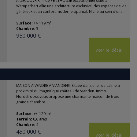
A DECOUVRIR !!!! Ce PENTHOUSE exceptionnel situé à
Wemperhart allie une architecture exclusive, des espaces de vie
généreux et un confort moderne optimal. Niché au sein d'une...
Surface:
+/- 119 m²
Chambre:
3
950 000 €
Voir le détail
MAISON A VENDRE A VIANDEN!!! Située dans une rue calme à
proximité du magnifique château de Vianden. Immo
Nordstrooss vous propose une charmante maison de trois
grande chambre...
Surface:
+/- 120 m²
Terrain:
0,6 ares
Chambre:
4
450 000 €
Voir le détail