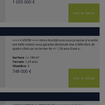
1 035 000 €
Voir le détail
++++ A VISITER ++++ Immo Nordstrooss vous propose à la vente
une belle maison sous garantie décennale sise à Wiltz libre de
quatre côtés sur un terrain de +/- 1.29 ares d'une s...
Surface:
+/- 180 m²
Terrain:
1,29 ares
Chambre:
3
749 000 €
Voir le détail