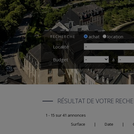
achat
location
RECHERCHE
Localité
Budget
à
RÉSULTAT DE VOTRE RECH
1 - 15 sur 41 annonces
Surface
|
Date
|