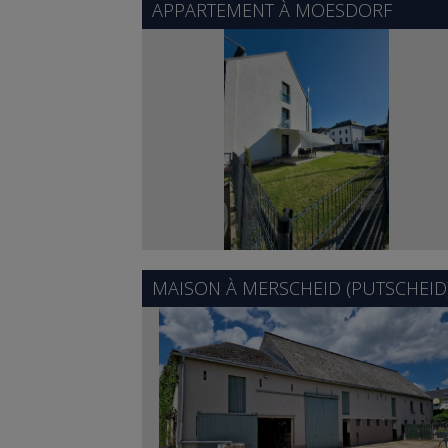
APPARTEMENT À
MOESDORF
MAISON À
MERSCHEID (PUTSCHEID