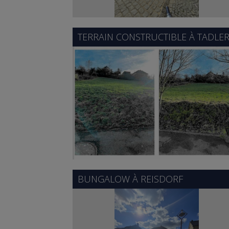
TERRAIN CONSTRUCTIBLE À
TADLE
BUNGALOW À
REISDORF