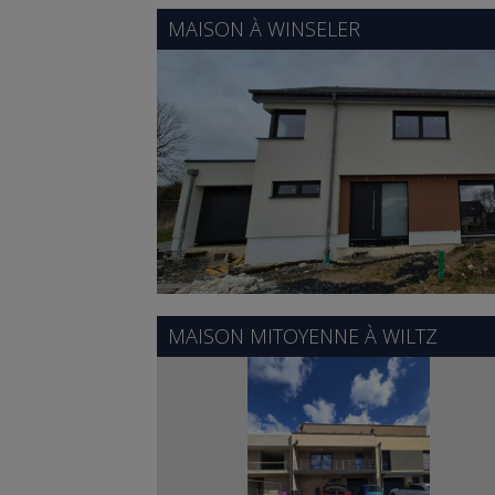
MAISON À
WINSELER
MAISON MITOYENNE À
WILTZ