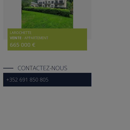
LAROCHETTE
VENTE
-
APPARTEMENT
665 000 €
CONTACTEZ-NOUS
+352 691 850 805