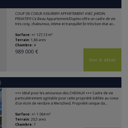
COUP DE COEUR ASSURER!!! APPARTEMENT AVEC JARDIN
PRIVATIF!!! Ce Beau Appartement/Duplex offre un cadre de vie
très cosy, chaleureux, intime et tranquille! En très bon état av...
Surface:
+/- 127,13 m²
Terrain:
1,86 ares
Chambre:
4
989 000 €
Voir le détail
)
+++ Idéal pour les amoureux des CHEVAUX +++ Cadre de vie
particulièrement agréable pour cette propriété édifiée au coeur
d'un écrin de verdure à Merscheid. Propriété unique da...
Surface:
+/- 1 064 m²
Terrain:
20,5 ares
Chambre:
7