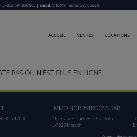
l.:
+352 691 850 805 |
Email:
info@immonordstrooss.lu
ACCUEIL
VENTES
LOCATIONS
STE PAS OU N'EST PLUS EN LIGNE
E :
IMMO NORDSTROOSS SARL
13h00 à 17h00.
46, Grande-Duchesse Charlotte
Té
L-7520 Mersch
E
© Immo Nordstrooss 