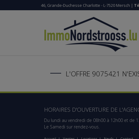
46, Grande-Duchesse Charlotte - L-7520 Mersch |
Té
L'OFFRE 9075421 N'EXI
HORAIRES D'OUVERTURE DE L'AGENC
Du lundi au vendredi de 08h00 à 12h00 et de 
Le Samedi sur rendez-vous.
Accueil
|
Ventes
|
Locations
|
Neufs
|
Contact