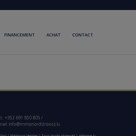
FINANCEMENT
ACHAT
CONTACT
l.: +352 691 850 805 /
mail:
info@immonordstrooss.lu
Sarl |
Mentions légales
| Tous droits réservés | atHome.lu