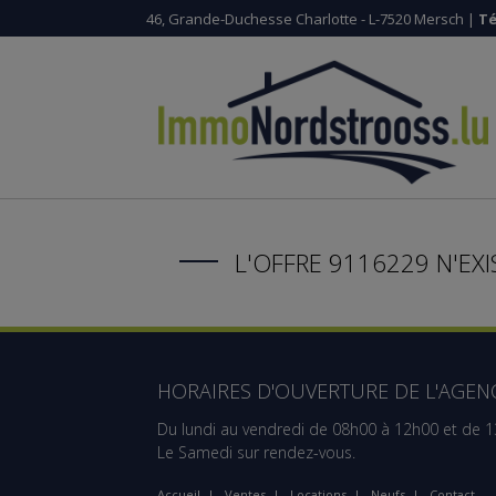
46, Grande-Duchesse Charlotte - L-7520 Mersch |
Té
L'OFFRE 9116229 N'EXI
HORAIRES D'OUVERTURE DE L'AGENC
Du lundi au vendredi de 08h00 à 12h00 et de 
Le Samedi sur rendez-vous.
Accueil
|
Ventes
|
Locations
|
Neufs
|
Contact