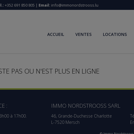
l.:
+352 691 850 805 |
Email:
info@immonordstrooss.lu
ACCUEIL
VENTES
LOCATIONS
STE PAS OU N'EST PLUS EN LIGNE
E :
IMMO NORDSTROOSS SARL
13h00 à 17h00.
46, Grande-Duchesse Charlotte
Té
L-7520 Mersch
E
© Immo Nordstrooss 