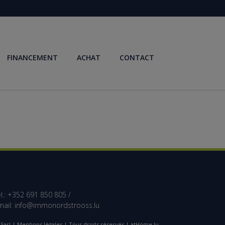
FINANCEMENT
ACHAT
CONTACT
l.: +352 691 850 805 /
mail:
info@immonordstrooss.lu
Sarl |
Mentions légales
| Tous droits réservés | atHome.lu