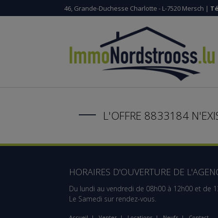
46, Grande-Duchesse Charlotte - L-7520 Mersch |
Té
L'OFFRE 8833184 N'EXI
HORAIRES D'OUVERTURE DE L'AGENC
Du lundi au vendredi de 08h00 à 12h00 et de 
Le Samedi sur rendez-vous.
Accueil
|
Ventes
|
Locations
|
Neufs
|
Contact