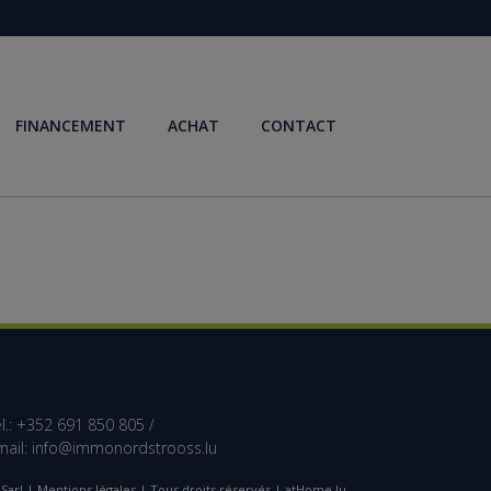
FINANCEMENT
ACHAT
CONTACT
l.: +352 691 850 805 /
mail:
info@immonordstrooss.lu
Sarl |
Mentions légales
| Tous droits réservés | atHome.lu