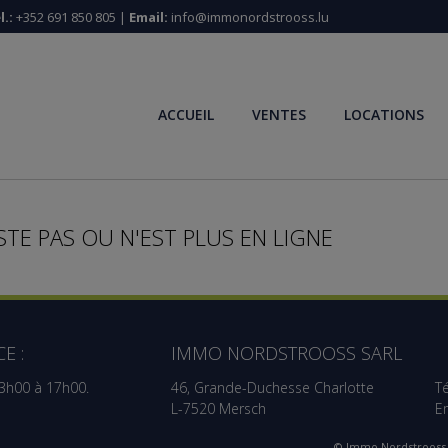
l.:
+352 691 850 805 |
Email:
info@immonordstrooss.lu
ACCUEIL
VENTES
LOCATIONS
STE PAS OU N'EST PLUS EN LIGNE
E :
IMMO NORDSTROOSS SARL
13h00 à 17h00.
46, Grande-Duchesse Charlotte
Té
L-7520 Mersch
E
© Immo Nordstrooss 