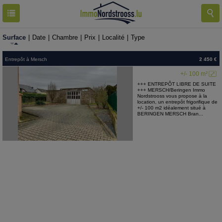
RESULTATS
1 BIEN
Surface
|
Date
|
Chambre
|
Prix
|
Localité
|
Type
Entrepôt
à
Mersch
2 450 €
+/- 100 m²
+++ ENTREPÔT LIBRE DE SUITE
+++ MERSCH/Beringen Immo
Nordstrooss vous propose à la
location, un entrepôt frigorifique de
+/- 100 m2 idéalement situé à
BERINGEN MERSCH Bran...