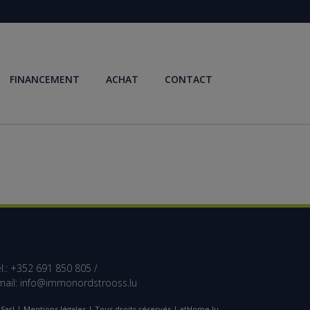
FINANCEMENT
ACHAT
CONTACT
l.: +352 691 850 805 /
mail:
info@immonordstrooss.lu
Sarl |
Mentions légales
| Tous droits réservés | atHome.lu