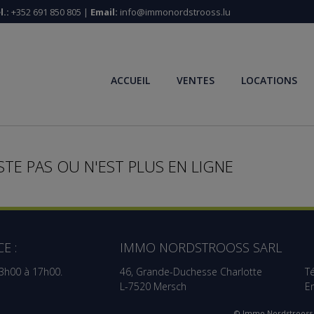
l.:
+352 691 850 805 |
Email:
info@immonordstrooss.lu
ACCUEIL
VENTES
LOCATIONS
STE PAS OU N'EST PLUS EN LIGNE
E :
IMMO NORDSTROOSS SARL
13h00 à 17h00.
46, Grande-Duchesse Charlotte
Té
L-7520 Mersch
E
© Immo Nordstrooss 