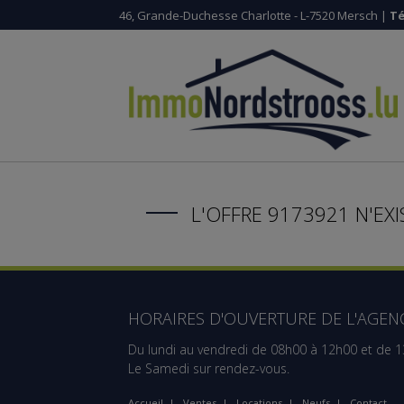
46, Grande-Duchesse Charlotte - L-7520 Mersch |
Té
L'OFFRE 9173921 N'EXI
HORAIRES D'OUVERTURE DE L'AGENC
Du lundi au vendredi de 08h00 à 12h00 et de 
Le Samedi sur rendez-vous.
Accueil
|
Ventes
|
Locations
|
Neufs
|
Contact